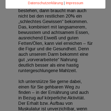
Datenschutzerklärung
|
Impressum
unverarbeiteten Lebensmitteln
bestehen, dann braucht man auch
nicht bei den restlichen 20% ein
„schlechtes Gewissen“ bekommen.
Das, kombiniert mit langsamerem,
bewusstem und achtsamem Essen,
ausreichend Eiweiß und guten
Fetten/Ölen, kann viel erreichen – für
die Figur und die Gesundheit. Denn
auch unserem Darm bekommt eine
gut „vorverarbeitete“ Nahrung
deutlich besser als eine hastig
runtergeschlungene Mahlzeit.
Ich unterstütze Sie gerne dabei,
einen für Sie gehbaren Weg zu
finden – in der Ernährung und auch
in Bezug auf körperliche Aktivität.
Der Erhalt bzw. Aufbau von
Muskulatur ist unverzichtbar, wenn