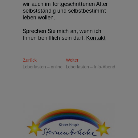
wir auch im fortgeschrittenen Alter
selbstständig und selbstbestimmt
leben wollen.
Sprechen Sie mich an, wenn ich
Ihnen behilflich sein darf:
Kontakt
B
Zurück
V
Weiter
N
Leberfasten – online
o
Leberfasten – Info-Abend
ä
e
r
c
i
h
h
e
s
t
r
t
r
i
e
g
r
a
e
B
g
r
e
B
i
s
e
t