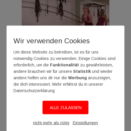
Wir verwenden Cookies
Um diese Website zu betreiben, ist es für uns
notwendig Cookies zu verwenden. Einige Cookies sind
erforderlich, um die
Funktionalität
zu gewährleisten,
andere brauchen wir für unsere
Statistik
und wieder
andere helfen uns dir nur die
Werbung
anzuzeigen,
Um Erfolge zu haben – für
die dich interessiert. Mehr erfährst du in unserer
Gesundheit, Fitness und
Datenschutzerklärung
Körperzusammensetzung (Muskeln
vs. Fettanteil) muss man nicht in ein
Studio, man muss nur effektiv und
ALLE ZULASSEN
regelmäßig trainieren – und seine
Ernährung anpassen: Qualitativ und
nicht mehr als nötig
Einstellungen
Quantitativ: Wenn 80 % der
täglichen Nahrung aus frischen und