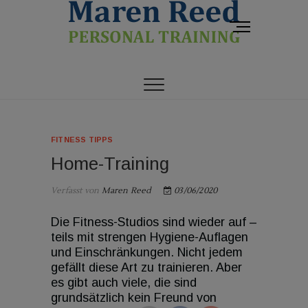
S
k
M
i
e
p
GESUND UND FIT AB 40
Maren Reed
n
t
ü
o
Personal Training
-
c
B
o
u
n
t
FITNESS TIPPS
t
t
e
Home-Training
o
n
n
t
Verfasst von
Maren Reed
03/06/2020
Die Fitness-Studios sind wieder auf –
teils mit strengen Hygiene-Auflagen
und Einschränkungen. Nicht jedem
gefällt diese Art zu trainieren. Aber
es gibt auch viele, die sind
grundsätzlich kein Freund von