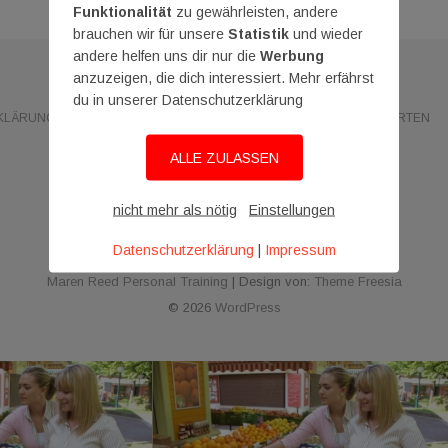
Funktionalität
zu gewährleisten, andere
brauchen wir für unsere
Statistik
und wieder
andere helfen uns dir nur die
Werbung
anzuzeigen, die dich interessiert. Mehr erfährst
du in unserer Datenschutzerklärung
KLÄRUNG
IMPRESSUM
KONTAKT
FRAGEN & ANTWORTEN
ALLE ZULASSEN
D
I
K
F
F
nicht mehr als nötig
Einstellungen
a
m
o
r
S
Datenschutzerklärung
|
Impressum
Maren Reed Personal Training
| Design von:
Theme Freesia
t
p
n
a
H
© 2026
WordPress
e
r
t
g
-
n
e
a
e
C