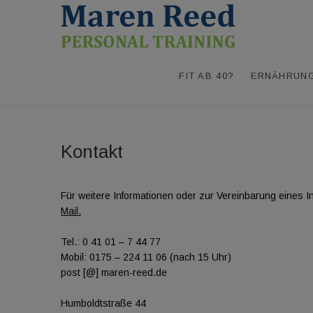
S
Maren
GESUND UND FIT 
k
i
p
t
FIT AB 40?
ERNÄHRUN
o
c
o
n
t
Kontakt
e
n
t
Für weitere Informationen oder zur Vereinbarung eines I
Mail.
Tel.: 0 41 01 – 7 44 77
Mobil: 0175 – 224 11 06 (nach 15 Uhr)
post [@] maren-reed.de
Humboldtstraße 44