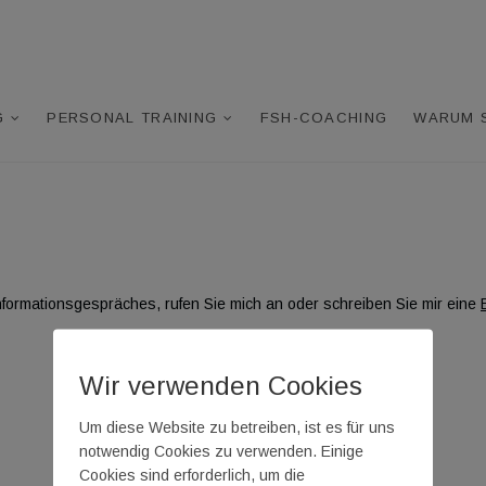
 Reed Personal Training
AB 40
G
PERSONAL TRAINING
FSH-COACHING
WARUM 
nformationsgespräches, rufen Sie mich an oder schreiben Sie mir eine
Wir verwenden Cookies
Um diese Website zu betreiben, ist es für uns
notwendig Cookies zu verwenden. Einige
Cookies sind erforderlich, um die